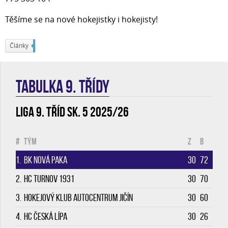
Těšíme se na nové hokejistky i hokejisty!
Články
226
TABULKA 9. třídy
Liga 9. tříd sk. 5 2025/26
#
Tým
Z
B
1.
BK Nová Paka
30
72
2.
HC Turnov 1931
30
70
3.
Hokejový klub Autocentrum Jičín
30
60
4.
HC Česká Lípa
30
26