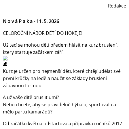
Redakce
N o v á P a k a - 11. 5. 2026
CELOROČNÍ NÁBOR DĚTÍ DO HOKEJE!
Už teď se mohou děti předem hlásit na kurz bruslení,
který startuje začátkem září!
Kurz je určen pro nejmenší děti, které chtějí udělat své
první krůčky na ledě a naučit se základy bruslení
zábavnou formou.
A už vaše dítě bruslit umí?
Nebo chcete, aby se pravidelně hýbalo, sportovalo a
mělo partu kamarádů?
Od začátku května odstartovala přípravka ročníků 2017–