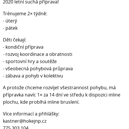
2020 letní suchá příprava!
Trénujeme 2× týdně:
- úterý
- pátek
Děti čekají:
- kondiční příprava
- rozvoj koordinace a obratnosti
- sportovní hry a soutěže
- všeobecná pohybová průprava
- zábava a pohyb v kolektivu
A protože chceme rozvíjet všestrannost pohybu, má
přípravka navíc 1× za 14 dní ve středu k dispozici inline
plochu, kde probíhá inline bruslení.
Více informací a přihlášky:
kastner@hokejnp.cz
775 303 104