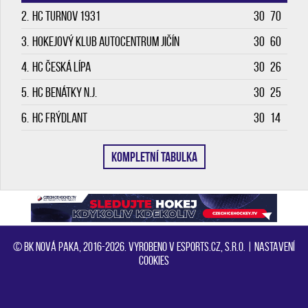
2.
HC Turnov 1931
30
70
3.
Hokejový klub Autocentrum Jičín
30
60
4.
HC Česká Lípa
30
26
5.
HC Benátky n.J.
30
25
6.
HC Frýdlant
30
14
KOMPLETNÍ TABULKA
© BK Nová Paka, 2016-2026. Vyrobeno v eSports.cz, s.r.o. |
Nastavení
cookies