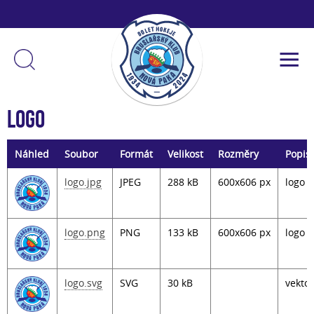
Logo
Náhled
Soubor
Formát
Velikost
Rozměry
Popis
logo.jpg
JPEG
288 kB
600x606 px
logo 
logo.png
PNG
133 kB
600x606 px
logo 
logo.svg
SVG
30 kB
vekto