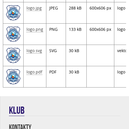
logo.jpg
JPEG
288 kB
600x606 px
logo 
logo.png
PNG
133 kB
600x606 px
logo 
logo.svg
SVG
30 kB
vekto
logo.pdf
PDF
30 kB
logo 
KLUB
KONTAKTY