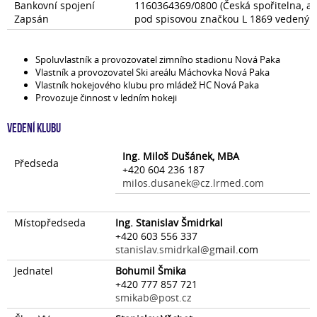
Bankovní spojení
1160364369/0800 (Česká spořitelna, a.s
Zapsán
pod spisovou značkou L 1869 vedený u
Spoluvlastník a provozovatel zimního stadionu Nová Paka
Vlastník a provozovatel Ski areálu Máchovka Nová Paka
Vlastník hokejového klubu pro mládež HC Nová Paka
Provozuje činnost v ledním hokeji
Vedení klubu
Ing. Miloš Dušánek, MBA
Předseda
+420 604 236 187
milos.dusanek@cz.lrmed.com
Místopředseda
Ing. Stanislav Šmidrkal
+420 603 556 337
stanislav.smidrkal@g
mail.com
Jednatel
Bohumil Šmika
+420 777 857 721
smikab@post.cz