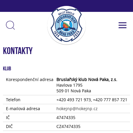
Kontakty
Klub
Korespondenční adresa
Bruslařský klub Nová Paka, z.s.
Havlova 1795
509 01 Nová Paka
Telefon
+420 493 721 973, +420 777 857 721
E-mailová adresa
hokejnp@hokejnp.cz
IČ
47474335
DIČ
CZ47474335