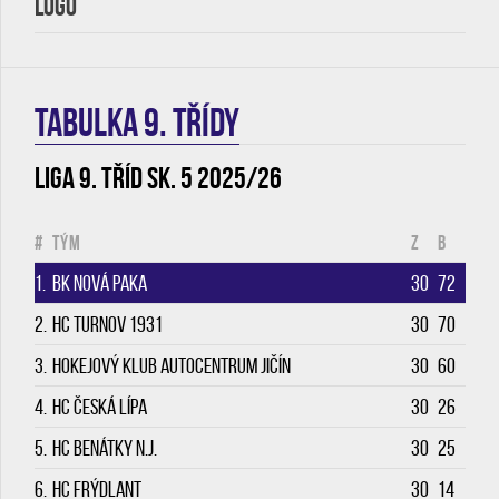
LOGO
TABULKA 9. třídy
Liga 9. tříd sk. 5 2025/26
#
Tým
Z
B
1.
BK Nová Paka
30
72
2.
HC Turnov 1931
30
70
3.
Hokejový klub Autocentrum Jičín
30
60
4.
HC Česká Lípa
30
26
5.
HC Benátky n.J.
30
25
6.
HC Frýdlant
30
14