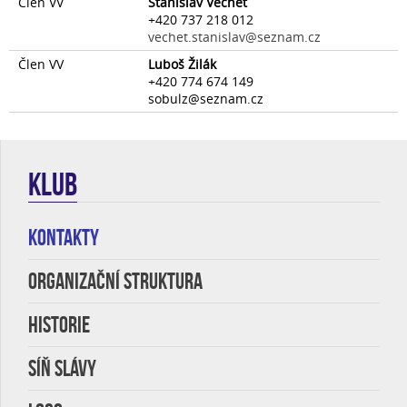
Člen VV
Stanislav Věchet
+420 737 218 012
vechet.stanislav@seznam.cz
Člen VV
Luboš Žilák
+420 774 674 149
sobulz@seznam.cz
KLUB
KONTAKTY
Organizační struktura
HISTORIE
SÍŇ SLÁVY