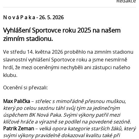
Redakce
N o v á P a k a - 26. 5. 2026
Vyhlášení Sportovce roku 2025 na našem
zimním stadionu.
Ve středu 14. května 2026 proběhlo na zimním stadionu
slavnostní vyhlášení Sportovce roku a jsme nesmírně
hrdí, že mezi oceněnými nechyběli ani zástupci našeho
klubu.
Ocenění si převzali:
Max Palička
–
střelec s mimořádně přesnou muškou,
který po celou sezónu táhl svůj tým za jedinečným
úspěchem BK Nová Paka. Svými výkony patřil mezi
klíčové hráče a výrazně se podílel na povedené sezóně.
Patrik Zeman
–
velká opora kategorie starších žáků, který
svými výkony pravidelně dokazoval kvalitu také při