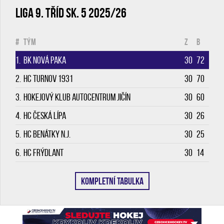
Liga 9. tříd sk. 5 2025/26
#
Tým
Z
B
1.
BK Nová Paka
30
72
2.
HC Turnov 1931
30
70
3.
Hokejový klub Autocentrum Jičín
30
60
4.
HC Česká Lípa
30
26
5.
HC Benátky n.J.
30
25
6.
HC Frýdlant
30
14
KOMPLETNÍ TABULKA