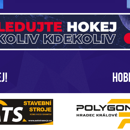
J!
HOB