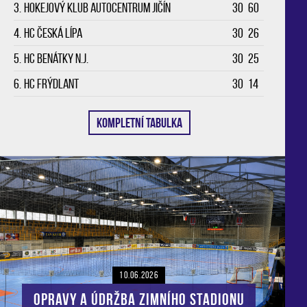
3.
Hokejový klub Autocentrum Jičín
30
60
4.
HC Česká Lípa
30
26
5.
HC Benátky n.J.
30
25
6.
HC Frýdlant
30
14
KOMPLETNÍ TABULKA
10.06.2026
Opravy a údržba zimního stadionu