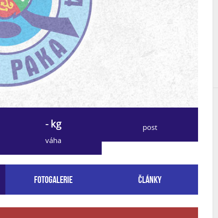
- kg
post
váha
Fotogalerie
Články