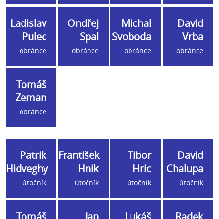
Ladislav
Ondřej
Michal
David
Pulec
Spal
Svoboda
Vrba
obránce
obránce
obránce
obránce
Tomáš
Zeman
obránce
Patrik
František
Tibor
David
Hidveghy
Hnik
Hric
Chalupa
útočník
útočník
útočník
útočník
Tomáš
Jan
Lukáš
Radek