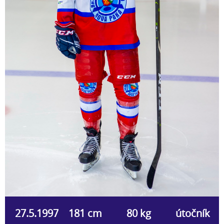
27.5.1997
181 cm
80 kg
útočník