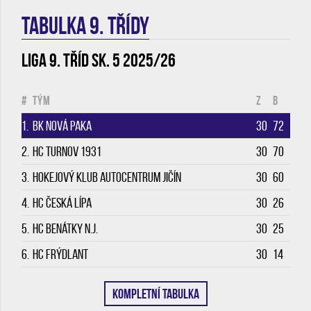
TABULKA 9. třídy
Liga 9. tříd sk. 5 2025/26
#
Tým
Z
B
1.
BK Nová Paka
30
72
2.
HC Turnov 1931
30
70
3.
Hokejový klub Autocentrum Jičín
30
60
4.
HC Česká Lípa
30
26
5.
HC Benátky n.J.
30
25
6.
HC Frýdlant
30
14
KOMPLETNÍ TABULKA