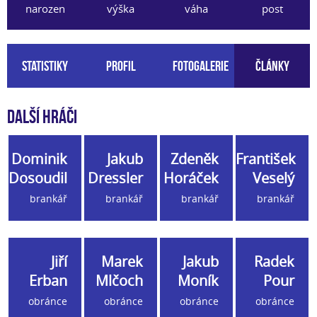
narozen
výška
váha
post
Statistiky
Profil
Fotogalerie
Články
Další hráči
Dominik
Jakub
Zdeněk
František
Dosoudil
Dressler
Horáček
Veselý
brankář
brankář
brankář
brankář
Jiří
Marek
Jakub
Radek
Erban
Mlčoch
Moník
Pour
obránce
obránce
obránce
obránce