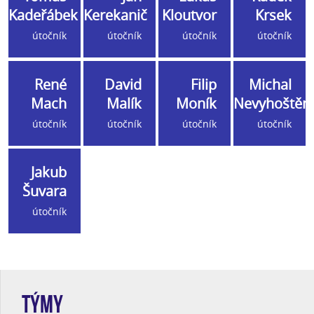
Kadeřábek
Kerekanič
Kloutvor
Krsek
útočník
útočník
útočník
útočník
René
David
Filip
Michal
Mach
Malík
Moník
Nevyhoštěn
útočník
útočník
útočník
útočník
Jakub
Šuvara
útočník
TÝMY