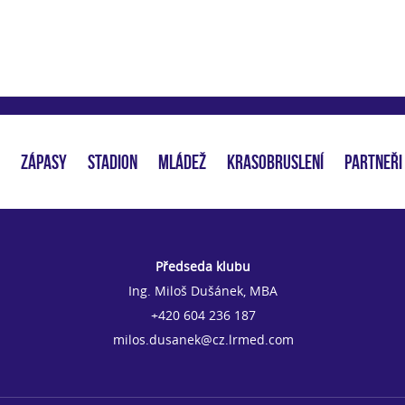
ZÁPASY
STADION
MLÁDEŽ
KRASOBRUSLENÍ
PARTNEŘI
Předseda klubu
Ing. Miloš Dušánek, MBA
+420 604 236 187
milos.dusanek@cz.lrmed.com