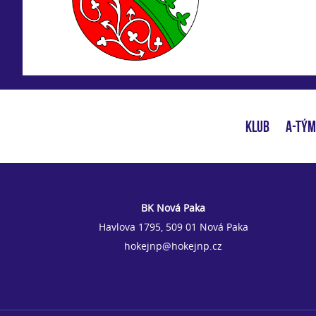
KLUB
A-TÝM
BK Nová Paka
Havlova 1795, 509 01 Nová Paka
hokejnp@hokejnp.cz