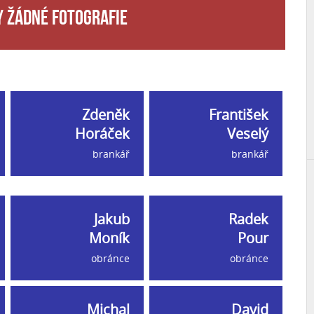
 žádné fotografie
Zdeněk
František
Horáček
Veselý
brankář
brankář
Jakub
Radek
Moník
Pour
obránce
obránce
Michal
David