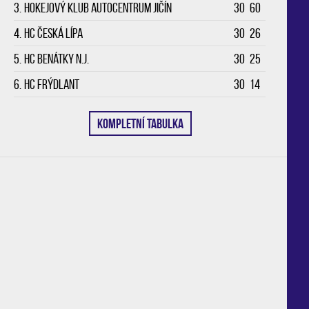
3.
Hokejový klub Autocentrum Jičín
30
60
4.
HC Česká Lípa
30
26
5.
HC Benátky n.J.
30
25
6.
HC Frýdlant
30
14
KOMPLETNÍ TABULKA