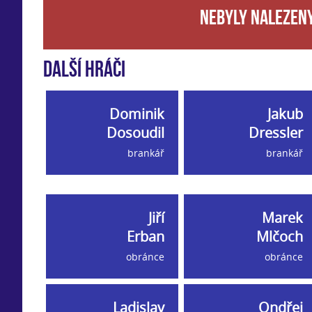
Nebyly nalezeny
Další hráči
Dominik
Jakub
Dosoudil
Dressler
brankář
brankář
Jiří
Marek
Erban
Mlčoch
obránce
obránce
Ladislav
Ondřej