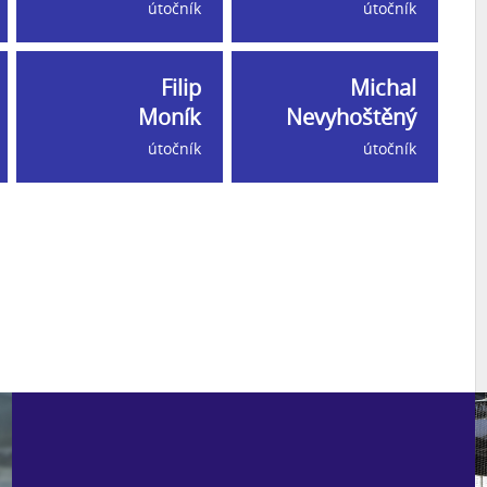
útočník
útočník
Filip
Michal
Moník
Nevyhoštěný
útočník
útočník