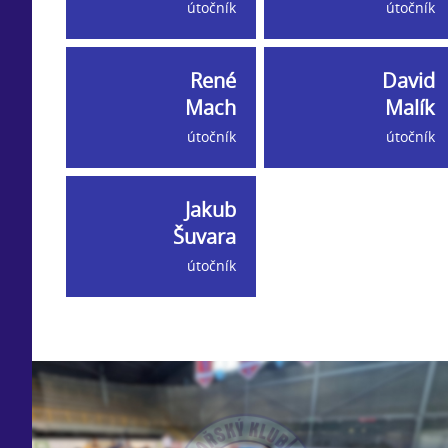
útočník
útočník
René
David
Mach
Malík
útočník
útočník
Jakub
Šuvara
útočník