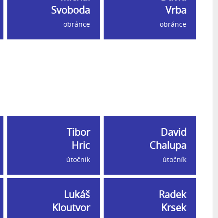
Svoboda
Vrba
obránce
obránce
Tibor
David
Hric
Chalupa
útočník
útočník
Lukáš
Radek
Kloutvor
Krsek