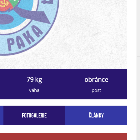
79 kg
obránce
váha
post
Fotogalerie
Články