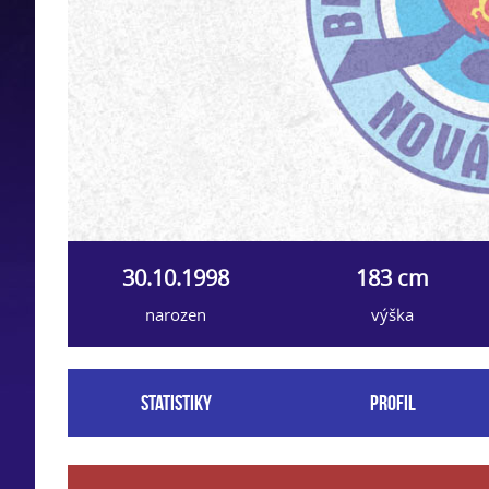
30.10.1998
183 cm
narozen
výška
Statistiky
Profil