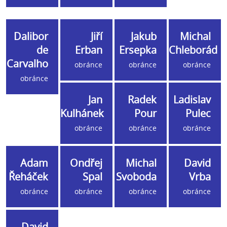
Dalibor
Jiří
Jakub
Michal
de
Erban
Ersepka
Chleborád
Carvalho
obránce
obránce
obránce
obránce
Jan
Radek
Ladislav
Kulhánek
Pour
Pulec
obránce
obránce
obránce
Adam
Ondřej
Michal
David
Řeháček
Spal
Svoboda
Vrba
obránce
obránce
obránce
obránce
David