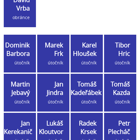
Vrba
obránce
Dominik
Marek
Karel
Tibor
Barbora
Frk
Hloušek
Hric
útočník
útočník
útočník
útočník
Martin
Jan
Tomáš
Tomáš
Jebavý
Jindra
Kadeřábek
Kazda
útočník
útočník
útočník
útočník
Jan
Lukáš
Radek
Petr
Kerekanič
Kloutvor
Krsek
Plecháč