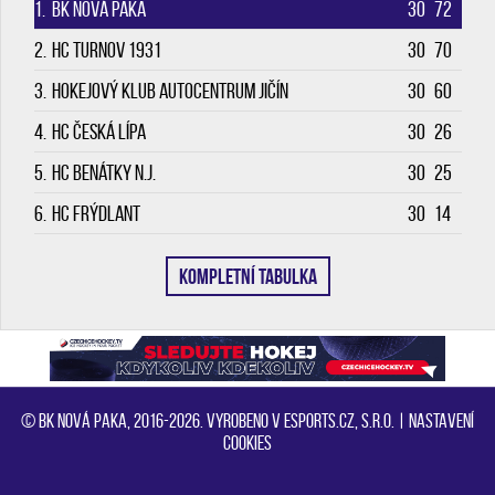
1.
BK Nová Paka
30
72
2.
HC Turnov 1931
30
70
3.
Hokejový klub Autocentrum Jičín
30
60
4.
HC Česká Lípa
30
26
5.
HC Benátky n.J.
30
25
6.
HC Frýdlant
30
14
KOMPLETNÍ TABULKA
© BK Nová Paka, 2016-2026. Vyrobeno v eSports.cz, s.r.o. |
Nastavení
cookies