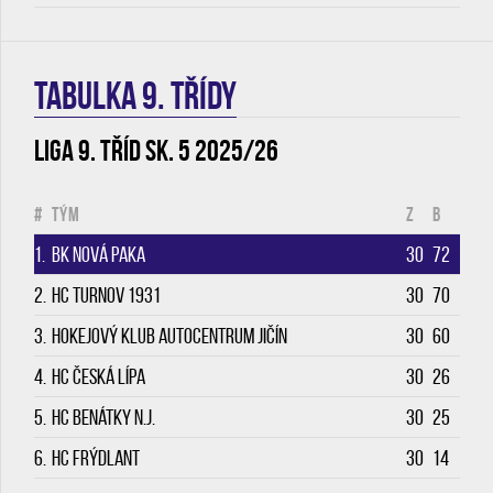
TABULKA 9. třídy
Liga 9. tříd sk. 5 2025/26
#
Tým
Z
B
1.
BK Nová Paka
30
72
2.
HC Turnov 1931
30
70
3.
Hokejový klub Autocentrum Jičín
30
60
4.
HC Česká Lípa
30
26
5.
HC Benátky n.J.
30
25
6.
HC Frýdlant
30
14