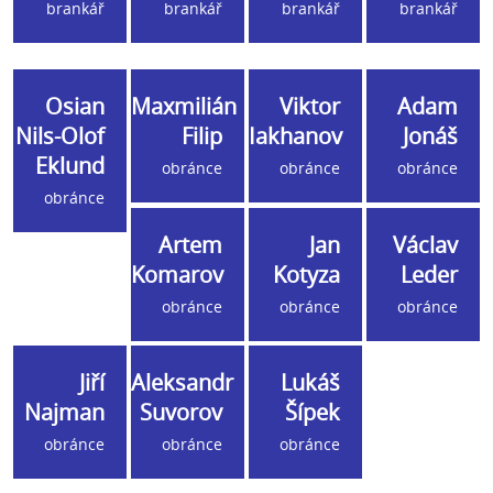
brankář
brankář
brankář
brankář
Osian
Maxmilián
Viktor
Adam
Nils-Olof
Filip
Iakhanov
Jonáš
Eklund
obránce
obránce
obránce
obránce
Artem
Jan
Václav
Komarov
Kotyza
Leder
obránce
obránce
obránce
Jiří
Aleksandr
Lukáš
Najman
Suvorov
Šípek
obránce
obránce
obránce