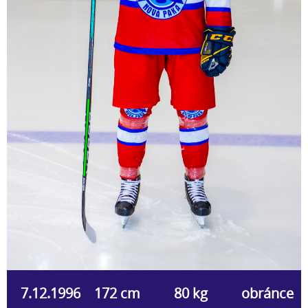
7.12.1996
172 cm
80 kg
obránce