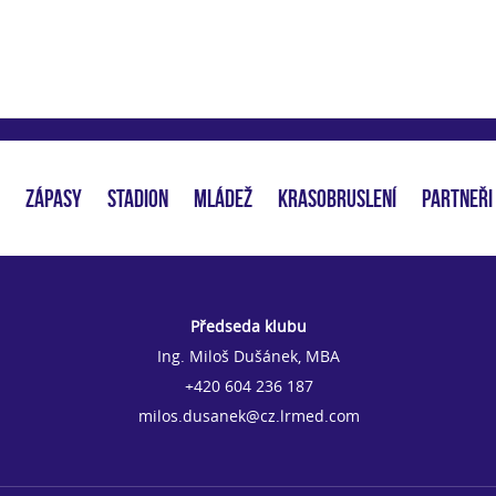
ZÁPASY
STADION
MLÁDEŽ
KRASOBRUSLENÍ
PARTNEŘI
Předseda klubu
Ing. Miloš Dušánek, MBA
+420 604 236 187
milos.dusanek@cz.lrmed.com