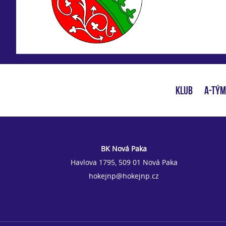
KLUB
A-TÝM
BK Nová Paka
Havlova 1795, 509 01 Nová Paka
hokejnp@hokejnp.cz