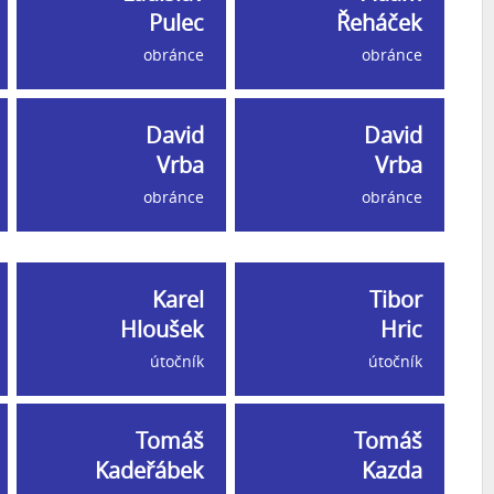
Pulec
Řeháček
obránce
obránce
David
David
Vrba
Vrba
obránce
obránce
Karel
Tibor
Hloušek
Hric
útočník
útočník
Tomáš
Tomáš
Kadeřábek
Kazda