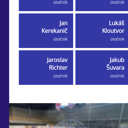
útočník
útočník
Jan
Lukáš
Kerekanič
Kloutvor
útočník
útočník
Jaroslav
Jakub
Richter
Šuvara
útočník
útočník