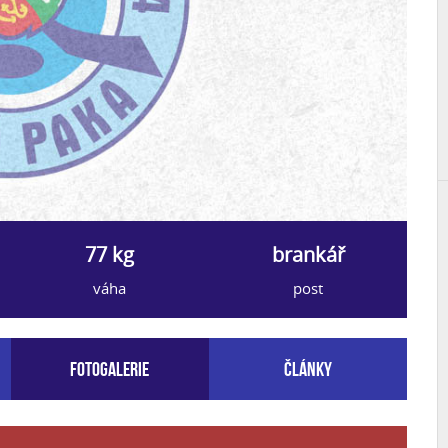
77 kg
brankář
váha
post
Fotogalerie
Články