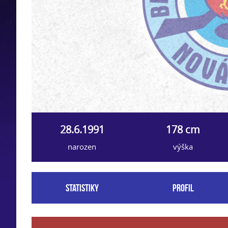
28.6.1991
178 cm
narozen
výška
Statistiky
Profil