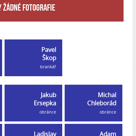
 žádné fotografie
Pavel
Škop
brankář
Jakub
Michal
Ersepka
Chleborád
obránce
obránce
Ladislav
Adam