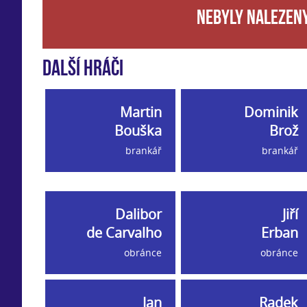
Nebyly nalezeny
Další hráči
Martin
Dominik
Bouška
Brož
brankář
brankář
Dalibor
Jiří
de Carvalho
Erban
obránce
obránce
Jan
Radek