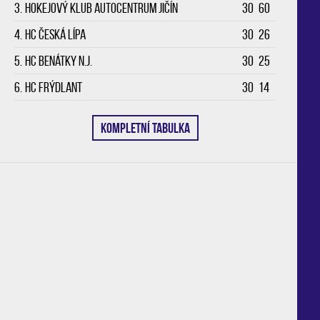
3.
Hokejový klub Autocentrum Jičín
30
60
4.
HC Česká Lípa
30
26
5.
HC Benátky n.J.
30
25
6.
HC Frýdlant
30
14
KOMPLETNÍ TABULKA