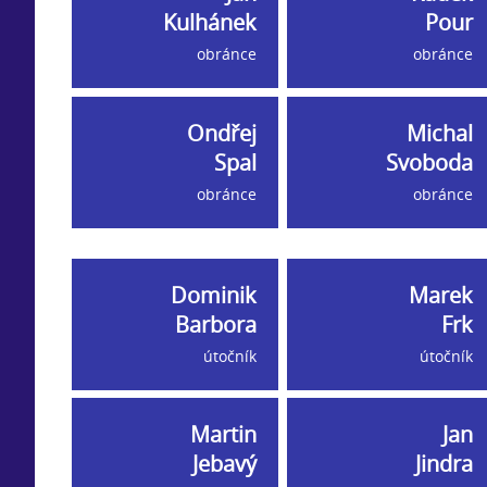
Kulhánek
Pour
obránce
obránce
Ondřej
Michal
Spal
Svoboda
obránce
obránce
Dominik
Marek
Barbora
Frk
útočník
útočník
Martin
Jan
Jebavý
Jindra