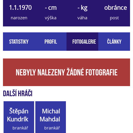
1.1.1970
- cm
- kg
obránce
narozen
výška
váha
post
Statistiky
Profil
Fotogalerie
Články
Nebyly nalezeny žádné fotografie
Další hráči
Štěpán
Michal
Kundrík
Mahdal
brankář
brankář