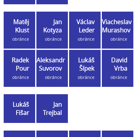
Matěj
Jan
Václav
Viacheslav
Klust
Kotyza
Leder
Murashov
obránce
obránce
obránce
obránce
Radek
Aleksandr
Lukáš
David
Pour
Suvorov
Šípek
Vrba
obránce
obránce
obránce
obránce
Lukáš
Jan
Fišar
Trejbal