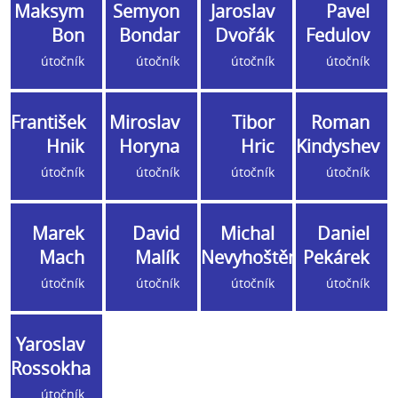
Maksym
Semyon
Jaroslav
Pavel
Bon
Bondar
Dvořák
Fedulov
útočník
útočník
útočník
útočník
František
Miroslav
Tibor
Roman
Hnik
Horyna
Hric
Kindyshev
útočník
útočník
útočník
útočník
Marek
David
Michal
Daniel
Mach
Malík
Nevyhoštěný
Pekárek
útočník
útočník
útočník
útočník
Yaroslav
Rossokha
útočník