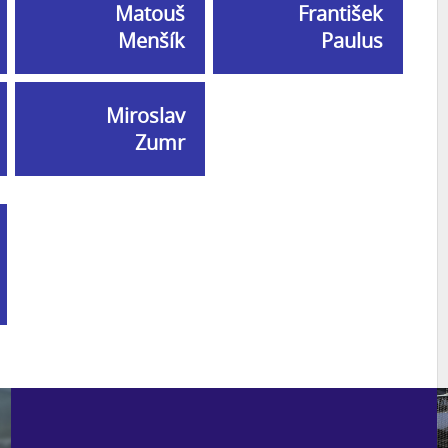
Matouš
František
Menšík
Paulus
Miroslav
Zumr