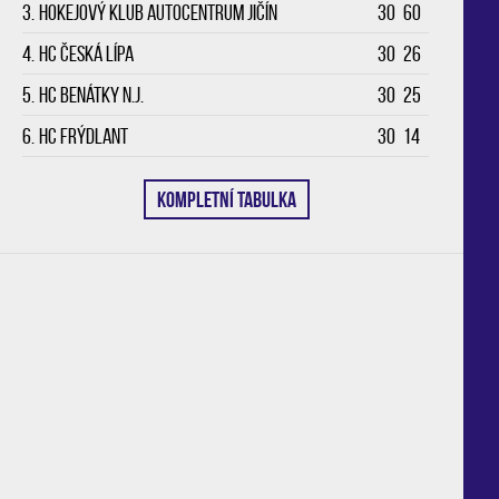
3.
Hokejový klub Autocentrum Jičín
30
60
4.
HC Česká Lípa
30
26
5.
HC Benátky n.J.
30
25
6.
HC Frýdlant
30
14
KOMPLETNÍ TABULKA