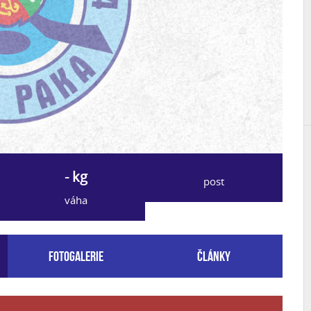
- kg
post
váha
Fotogalerie
Články