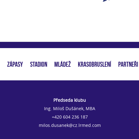
ZÁPASY
STADION
MLÁDEŽ
KRASOBRUSLENÍ
PARTNEŘI
Předseda klubu
Ing. Miloš Dušánek, MBA
+420 604 236 187
milos.dusanek@cz.lrmed.com