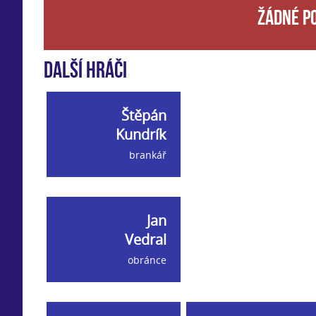
Žádné p
Další hráči
Štěpán
Kundrík
brankář
Jan
Vedral
obránce