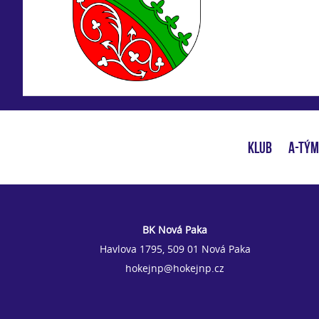
KLUB
A-TÝM
BK Nová Paka
Havlova 1795, 509 01 Nová Paka
hokejnp@hokejnp.cz