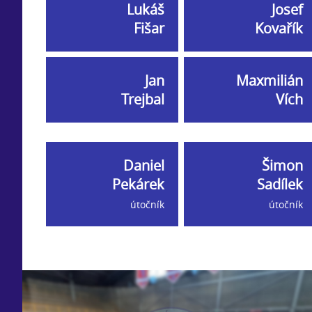
Lukáš
Josef
Fišar
Kovařík
Jan
Maxmilián
Trejbal
Vích
Daniel
Šimon
Pekárek
Sadílek
útočník
útočník