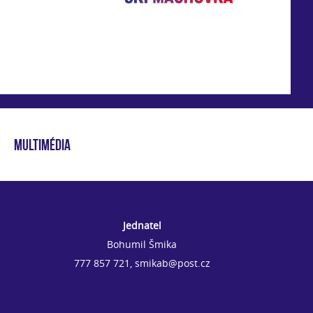
MULTIMÉDIA
Jednatel
Bohumil Šmika
777 857 721, smikab@post.cz