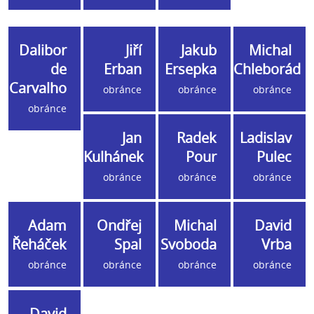
Dalibor
Jiří
Jakub
Michal
de
Erban
Ersepka
Chleborád
Carvalho
obránce
obránce
obránce
obránce
Jan
Radek
Ladislav
Kulhánek
Pour
Pulec
obránce
obránce
obránce
Adam
Ondřej
Michal
David
Řeháček
Spal
Svoboda
Vrba
obránce
obránce
obránce
obránce
David