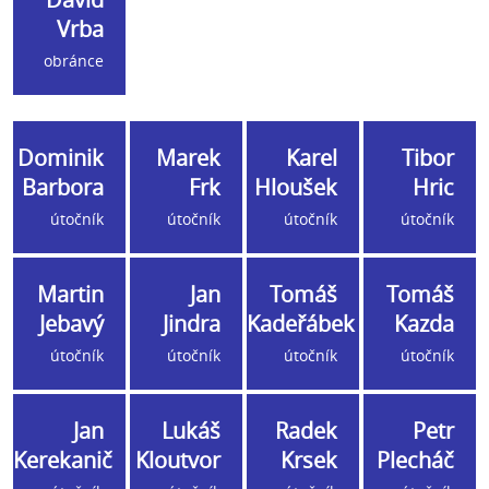
Vrba
obránce
Dominik
Marek
Karel
Tibor
Barbora
Frk
Hloušek
Hric
útočník
útočník
útočník
útočník
Martin
Jan
Tomáš
Tomáš
Jebavý
Jindra
Kadeřábek
Kazda
útočník
útočník
útočník
útočník
Jan
Lukáš
Radek
Petr
Kerekanič
Kloutvor
Krsek
Plecháč