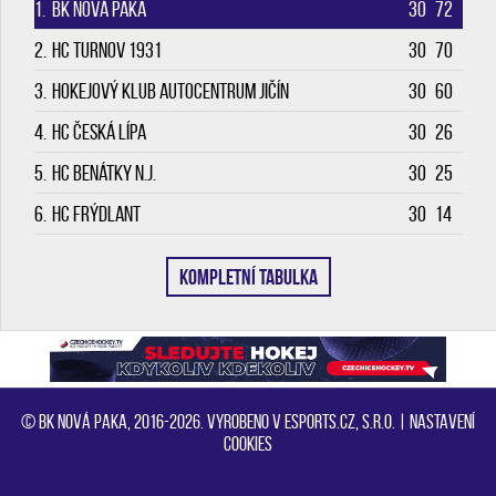
1.
BK Nová Paka
30
72
2.
HC Turnov 1931
30
70
3.
Hokejový klub Autocentrum Jičín
30
60
4.
HC Česká Lípa
30
26
5.
HC Benátky n.J.
30
25
6.
HC Frýdlant
30
14
KOMPLETNÍ TABULKA
© BK Nová Paka, 2016-2026. Vyrobeno v eSports.cz, s.r.o. |
Nastavení
cookies