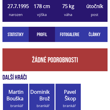
27.7.1995
178 cm
75 kg
útočník
narozen
výška
váha
post
Statistiky
Profil
Fotogalerie
Články
Žádné podrobnosti
Další hráči
Martin
Dominik
Pavel
Bouška
Brož
Škop
brankář
brankář
brankář