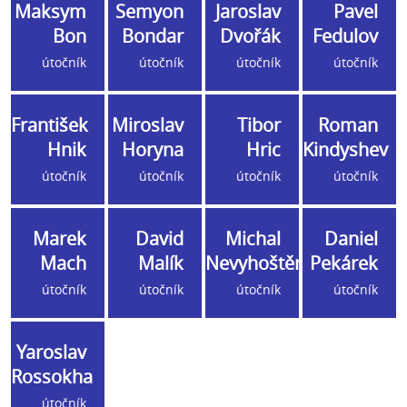
Maksym
Semyon
Jaroslav
Pavel
Bon
Bondar
Dvořák
Fedulov
útočník
útočník
útočník
útočník
František
Miroslav
Tibor
Roman
Hnik
Horyna
Hric
Kindyshev
útočník
útočník
útočník
útočník
Marek
David
Michal
Daniel
Mach
Malík
Nevyhoštěný
Pekárek
útočník
útočník
útočník
útočník
Yaroslav
Rossokha
útočník