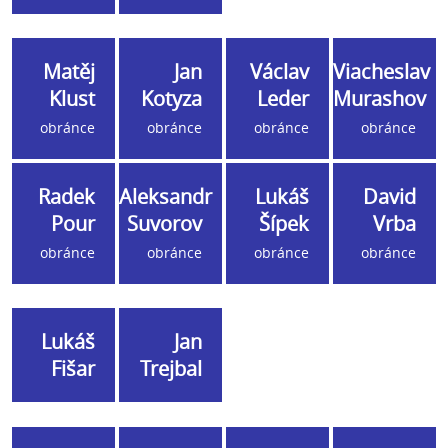
Matěj
Jan
Václav
Viacheslav
Klust
Kotyza
Leder
Murashov
obránce
obránce
obránce
obránce
Radek
Aleksandr
Lukáš
David
Pour
Suvorov
Šípek
Vrba
obránce
obránce
obránce
obránce
Lukáš
Jan
Fišar
Trejbal