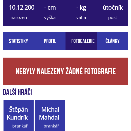
10.12.2004
- cm
- kg
útočník
narozen
výška
váha
post
Statistiky
Profil
Fotogalerie
Články
Nebyly nalezeny žádné fotografie
Další hráči
Štěpán
Michal
Kundrík
Mahdal
brankář
brankář