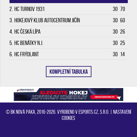
2.
HC Turnov 1931
30
70
3.
Hokejový klub Autocentrum Jičín
30
60
4.
HC Česká Lípa
30
26
5.
HC Benátky n.J.
30
25
6.
HC Frýdlant
30
14
KOMPLETNÍ TABULKA
© BK Nová Paka, 2016-2026. Vyrobeno v eSports.cz, s.r.o. |
Nastavení
cookies