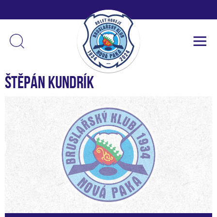
Štěpán Kundrík