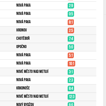
Nová Paka
2:9
Nová Paka
0:5
Nová Paka
8:1
Hronov
2:5
Chotěboř
7:4
Opočno
5:0
Nová Paka
5:1
Nová Paka
10:1
Nové Město nad Metují
3:1
Nová Paka
2:3
Krkonoše
8:4
Nové Město nad Metují
12:3
Nový Bydžov
6:0