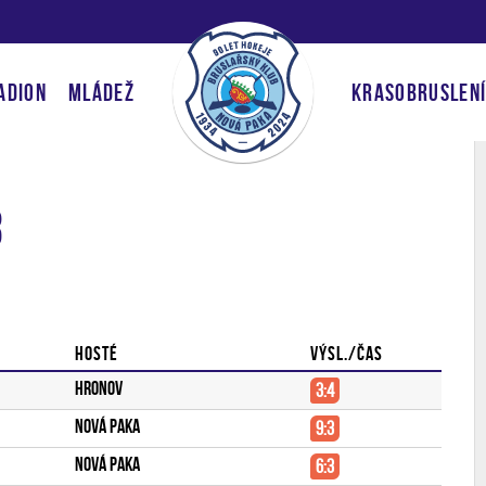
ADION
MLÁDEŽ
KRASOBRUSLEN
3
Hosté
Výsl./čas
Hronov
3:4
Nová Paka
9:3
Nová Paka
6:3