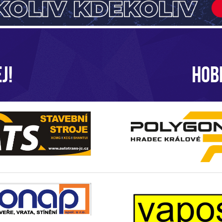
J!
HOB