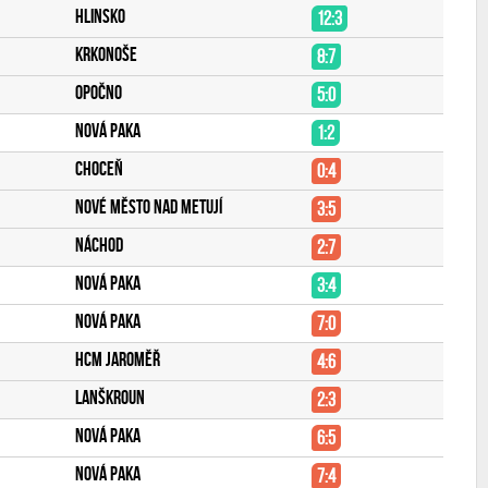
Hlinsko
12:3
Krkonoše
8:7
Opočno
5:0
Nová Paka
1:2
Choceň
0:4
Nové Město nad Metují
3:5
Náchod
2:7
Nová Paka
3:4
Nová Paka
7:0
HCM Jaroměř
4:6
Lanškroun
2:3
Nová Paka
6:5
Nová Paka
7:4