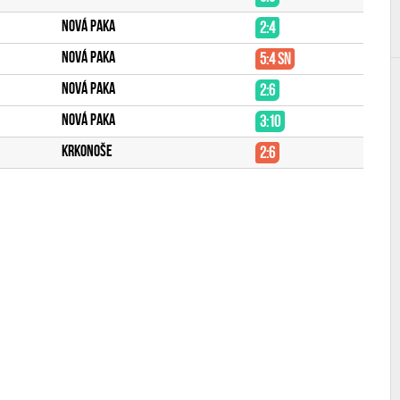
Nová Paka
2:4
Nová Paka
5:4 sn
Nová Paka
2:6
Nová Paka
3:10
Krkonoše
2:6