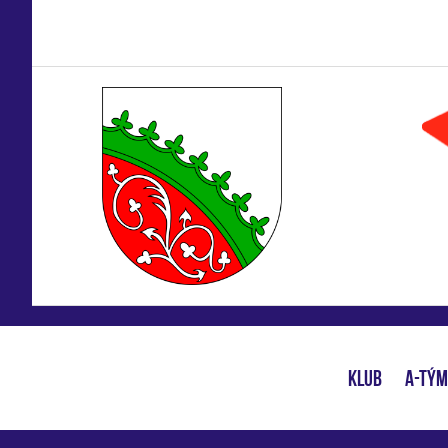
KLUB
A-TÝM