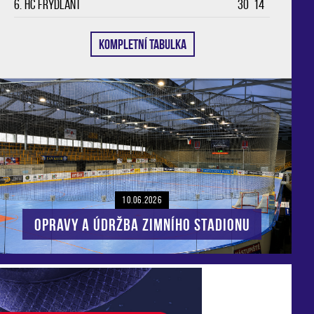
6.
HC Frýdlant
30
14
KOMPLETNÍ TABULKA
10.06.2026
Opravy a údržba zimního stadionu