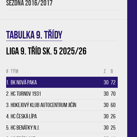
SEZONA 2016/2017
TABULKA 9. třídy
Liga 9. tříd sk. 5 2025/26
#
Tým
Z
B
1.
BK Nová Paka
30
72
2.
HC Turnov 1931
30
70
3.
Hokejový klub Autocentrum Jičín
30
60
4.
HC Česká Lípa
30
26
5.
HC Benátky n.J.
30
25