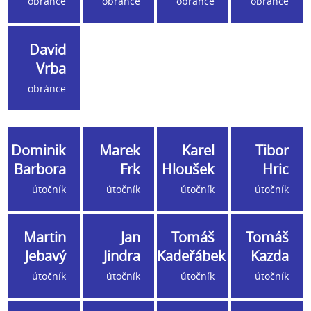
obránce
obránce
obránce
obránce
David
Vrba
obránce
Dominik
Marek
Karel
Tibor
Barbora
Frk
Hloušek
Hric
útočník
útočník
útočník
útočník
Martin
Jan
Tomáš
Tomáš
Jebavý
Jindra
Kadeřábek
Kazda
útočník
útočník
útočník
útočník