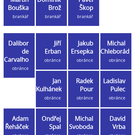
Bouška
Brož
Škop
brankář
brankář
brankář
Dalibor
Jiří
Jakub
Michal
de
Erban
Ersepka
Chleborád
Carvalho
obránce
obránce
obránce
obránce
Jan
Radek
Ladislav
Kulhánek
Pour
Pulec
obránce
obránce
obránce
Adam
Ondřej
Michal
David
Řeháček
Spal
Svoboda
Vrba