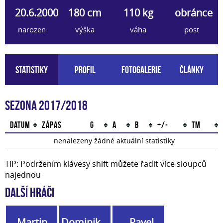
20.6.2000
180 cm
110 kg
obránce
narozen
výška
váha
post
Statistiky
Profil
Fotogalerie
Články
Sezona 2017/2018
Datum
Zápas
G
A
B
+/-
TM
nenalezeny žádné aktuální statistiky
TIP: Podržením klávesy shift můžete řadit více sloupců
najednou
Další hráči
Martin
Dominik
Pavel