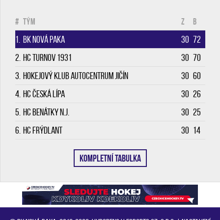
#
Tým
Z
B
1.
BK Nová Paka
30
72
2.
HC Turnov 1931
30
70
3.
Hokejový klub Autocentrum Jičín
30
60
4.
HC Česká Lípa
30
26
5.
HC Benátky n.J.
30
25
6.
HC Frýdlant
30
14
KOMPLETNÍ TABULKA