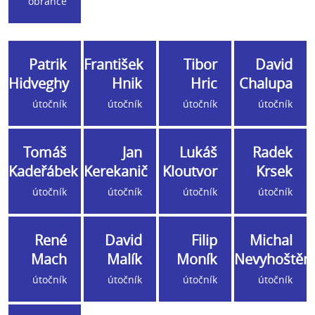
obránce
Patrik
František
Tibor
David
Hidveghy
Hnik
Hric
Chalupa
útočník
útočník
útočník
útočník
Tomáš
Jan
Lukáš
Radek
Kadeřábek
Kerekanič
Kloutvor
Krsek
útočník
útočník
útočník
útočník
René
David
Filip
Michal
Mach
Malík
Moník
Nevyhoštěn
útočník
útočník
útočník
útočník