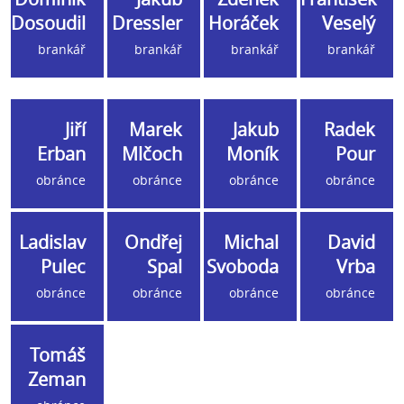
Dosoudil
Dressler
Horáček
Veselý
brankář
brankář
brankář
brankář
Jiří
Marek
Jakub
Radek
Erban
Mlčoch
Moník
Pour
obránce
obránce
obránce
obránce
Ladislav
Ondřej
Michal
David
Pulec
Spal
Svoboda
Vrba
obránce
obránce
obránce
obránce
Tomáš
Zeman