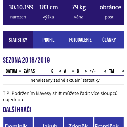
30.10.1998
183 cm
79 kg
obránce
narozen
výška
váha
post
Statistiky
Profil
Fotogalerie
Články
Sezona 2018/2019
Datum
Zápas
G
A
B
+/-
TM
nenalezeny žádné aktuální statistiky
TIP: Podržením klávesy shift můžete řadit více sloupců
najednou
Další hráči
Dominik
Jakub
Zdeněk
František