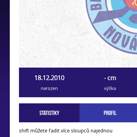
18.12.2010
- cm
narozen
výška
Statistiky
Profil
shift můžete řadit více sloupců najednou