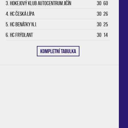
3.
Hokejový klub Autocentrum Jičín
30
60
4.
HC Česká Lípa
30
26
5.
HC Benátky n.J.
30
25
6.
HC Frýdlant
30
14
KOMPLETNÍ TABULKA