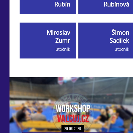
Rubín
Rubínová
Miroslav
Šimon
Zumr
Sadílek
útočník
útočník
20.06.2026