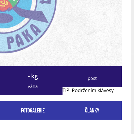
- kg
post
váha
TIP: Podržením klávesy
Fotogalerie
Články