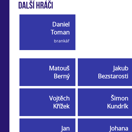
Další hráči
Daniel
Toman
brankář
Matouš
Jakub
Berný
Bezstarosti
Vojtěch
Šimon
Křížek
Kundrík
Jan
Johana