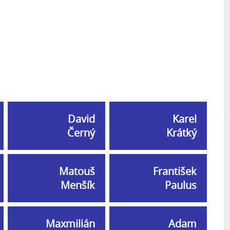
David
Karel
Černý
Krátký
Matouš
František
Menšík
Paulus
Maxmilián
Adam