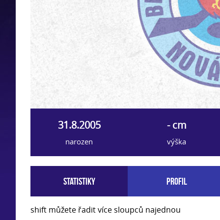
31.8.2005
- cm
narozen
výška
Statistiky
Profil
shift můžete řadit více sloupců najednou