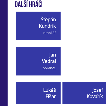
Další hráči
Štěpán
Kundrík
brankář
Jan
Vedral
obránce
Lukáš
Josef
Fišar
Kovařík