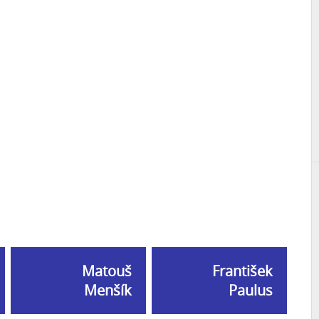
Matouš
František
Menšík
Paulus