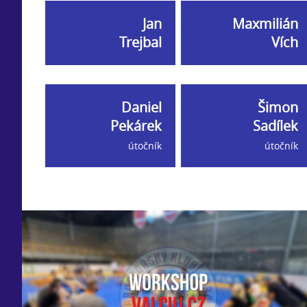
Jan
Maxmilián
Trejbal
Vích
Daniel
Šimon
Pekárek
Sadílek
útočník
útočník