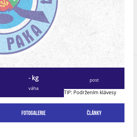
- kg
post
váha
TIP: Podržením klávesy
Fotogalerie
Články