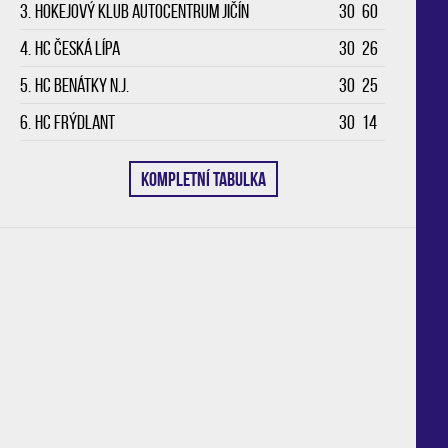
3.
Hokejový klub Autocentrum Jičín
30
60
4.
HC Česká Lípa
30
26
5.
HC Benátky n.J.
30
25
6.
HC Frýdlant
30
14
KOMPLETNÍ TABULKA