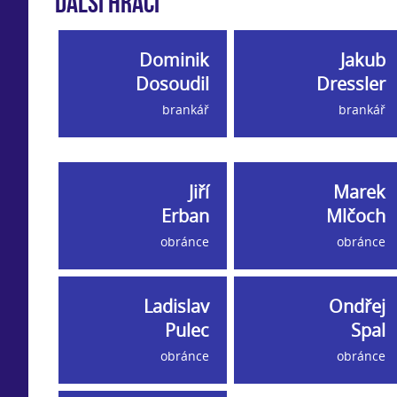
Další hráči
Dominik
Jakub
Dosoudil
Dressler
brankář
brankář
Jiří
Marek
Erban
Mlčoch
obránce
obránce
Ladislav
Ondřej
Pulec
Spal
obránce
obránce