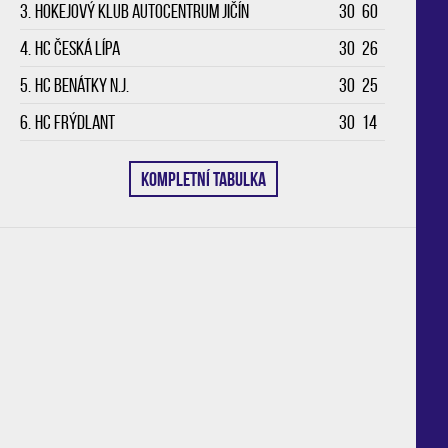
3.
Hokejový klub Autocentrum Jičín
30
60
4.
HC Česká Lípa
30
26
5.
HC Benátky n.J.
30
25
6.
HC Frýdlant
30
14
KOMPLETNÍ TABULKA