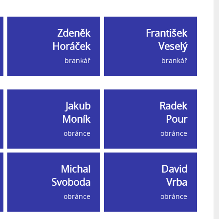
Zdeněk
František
Horáček
Veselý
brankář
brankář
Jakub
Radek
Moník
Pour
obránce
obránce
Michal
David
Svoboda
Vrba
obránce
obránce