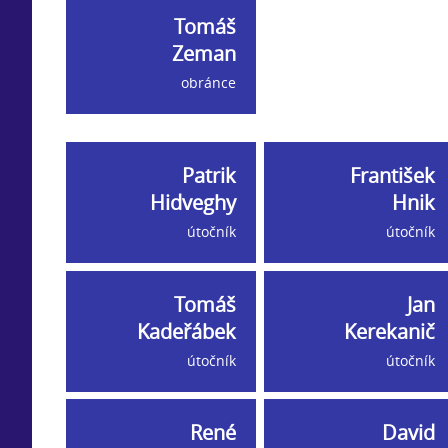
Tomáš
Zeman
obránce
Patrik
František
Hidveghy
Hnik
útočník
útočník
Tomáš
Jan
Kadeřábek
Kerekanič
útočník
útočník
René
David