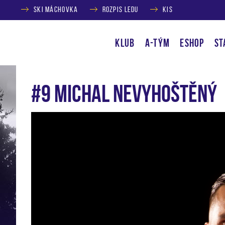
SKI MÁCHOVKA
ROZPIS LEDU
KIS
KLUB
A-TÝM
ESHOP
ST
#9 Michal Nevyhoštěný