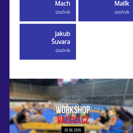
Mach
Malík
útočník
útočník
Jakub
Šuvara
útočník
20.06.2026