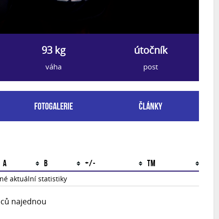
93 kg
útočník
váha
post
Fotogalerie
Články
A
B
+/-
TM
é aktuální statistiky
upců najednou