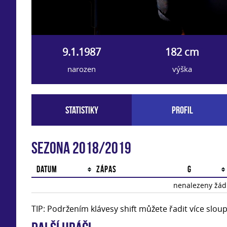
9.1.1987
182 cm
narozen
výška
Statistiky
Profil
Sezona 2018/2019
Datum
Zápas
G
nenalezeny žádn
TIP: Podržením klávesy shift můžete řadit více slo