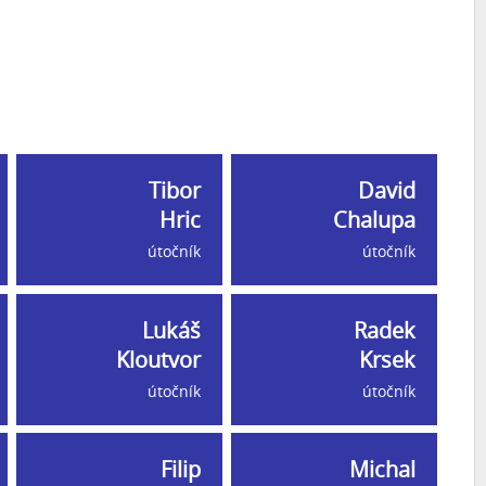
Tibor
David
Hric
Chalupa
útočník
útočník
Lukáš
Radek
Kloutvor
Krsek
útočník
útočník
Filip
Michal