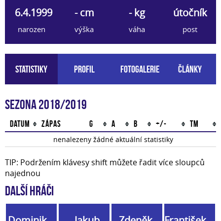
6.4.1999
- cm
- kg
útočník
narozen
výška
váha
post
Statistiky
Profil
Fotogalerie
Články
Sezona 2018/2019
Datum
Zápas
G
A
B
+/-
TM
nenalezeny žádné aktuální statistiky
TIP: Podržením klávesy shift můžete řadit více sloupců
najednou
Další hráči
Dominik
Jakub
Zdeněk
František