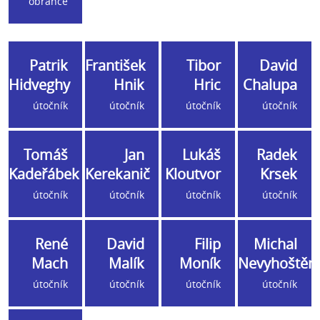
obránce
Patrik
František
Tibor
David
Hidveghy
Hnik
Hric
Chalupa
útočník
útočník
útočník
útočník
Tomáš
Jan
Lukáš
Radek
Kadeřábek
Kerekanič
Kloutvor
Krsek
útočník
útočník
útočník
útočník
René
David
Filip
Michal
Mach
Malík
Moník
Nevyhoštěn
útočník
útočník
útočník
útočník