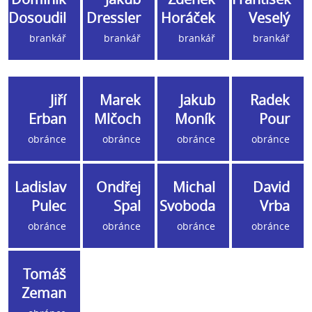
Dosoudil
Dressler
Horáček
Veselý
brankář
brankář
brankář
brankář
Jiří
Marek
Jakub
Radek
Erban
Mlčoch
Moník
Pour
obránce
obránce
obránce
obránce
Ladislav
Ondřej
Michal
David
Pulec
Spal
Svoboda
Vrba
obránce
obránce
obránce
obránce
Tomáš
Zeman