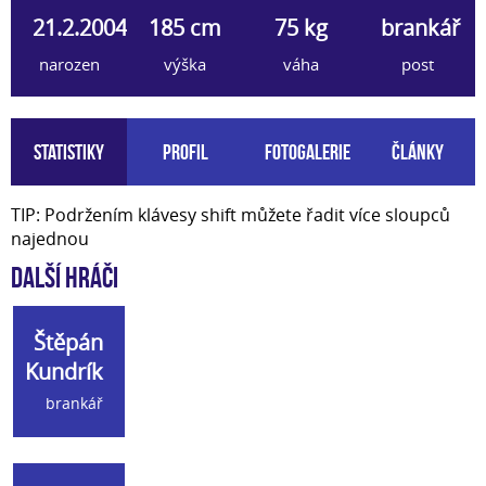
21.2.2004
185 cm
75 kg
brankář
narozen
výška
váha
post
Statistiky
Profil
Fotogalerie
Články
TIP: Podržením klávesy shift můžete řadit více sloupců
najednou
Další hráči
Štěpán
Kundrík
brankář