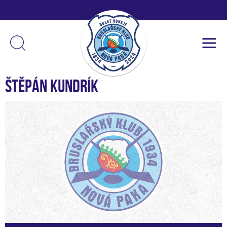
Štěpán Kundrík