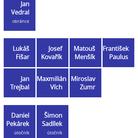
Jan
Vedral
obránce
Lukáš
Josef
Matouš
František
Fišar
Kovařík
Menšík
Paulus
Jan
Maxmilián
Miroslav
Trejbal
Vích
Zumr
Daniel
Šimon
Pekárek
Sadílek
útočník
útočník