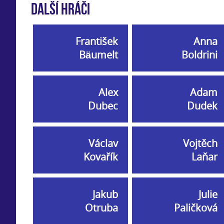
Další hráči
František
Anna
Bäumelt
Boldrini
Alex
Adam
Dubec
Dudek
Václav
Vojtěch
Kovařík
Laňar
Jakub
Julie
Otruba
Paličková