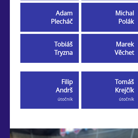
Adam
Michal
Plecháč
Polák
Tobiáš
Marek
Tryzna
Věchet
Filip
Tomáš
Andrš
Krejčík
útočník
útočník