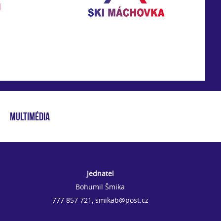
MULTIMÉDIA
Jednatel
Bohumil Šmika
777 857 721, smikab@post.cz