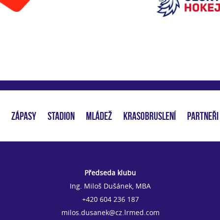
ZÁPASY
STADION
MLÁDEŽ
KRASOBRUSLENÍ
PARTNEŘI
Předseda klubu
Ing. Miloš Dušánek, MBA
+420 604 236 187
milos.dusanek@cz.lrmed.com