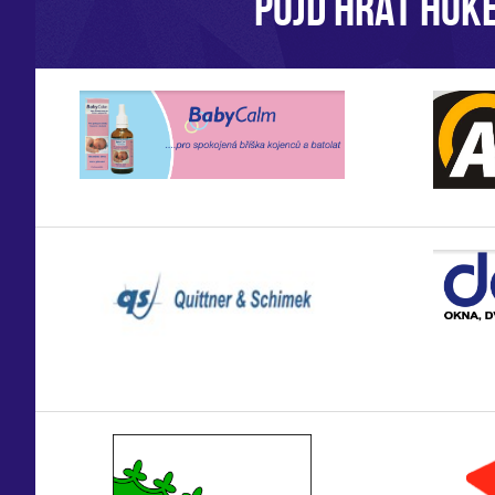
POJĎ HRÁT HOKE