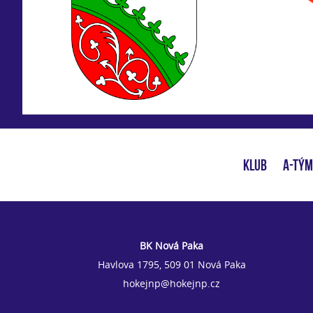
KLUB
A-TÝM
BK Nová Paka
Havlova 1795, 509 01 Nová Paka
hokejnp@hokejnp.cz