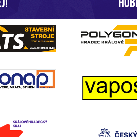
J!
HOB