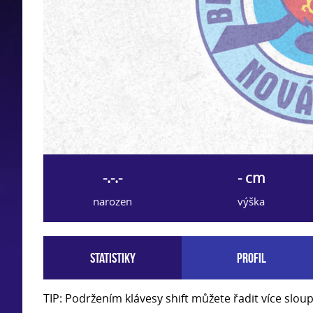
-.-.-
- cm
narozen
výška
Statistiky
Profil
TIP: Podržením klávesy shift můžete řadit více slo