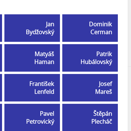
Jan
Dominik
Bydžovský
Cerman
Matyáš
Patrik
Haman
Hubálovský
František
Josef
Lenfeld
Mareš
Pavel
Štěpán
Petrovický
Plecháč