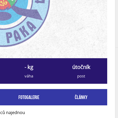
- kg
útočník
váha
post
Fotogalerie
Články
upců najednou