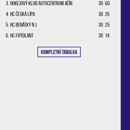
3.
Hokejový klub Autocentrum Jičín
30
60
4.
HC Česká Lípa
30
26
5.
HC Benátky n.J.
30
25
6.
HC Frýdlant
30
14
KOMPLETNÍ TABULKA