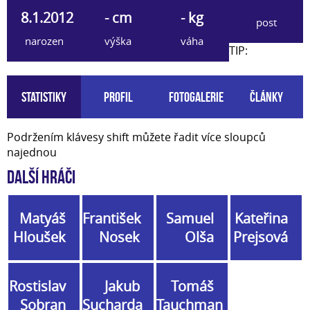
8.1.2012
- cm
- kg
post
narozen
výška
váha
TIP:
Statistiky
Profil
Fotogalerie
Články
Podržením klávesy shift můžete řadit více sloupců
najednou
Další hráči
Matyáš
František
Samuel
Kateřina
Hloušek
Nosek
Olša
Prejsová
Rostislav
Jakub
Tomáš
Sobran
Sucharda
Tauchman