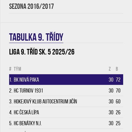
SEZONA 2016/2017
TABULKA 9. třídy
Liga 9. tříd sk. 5 2025/26
#
Tým
Z
B
1.
BK Nová Paka
30
72
2.
HC Turnov 1931
30
70
3.
Hokejový klub Autocentrum Jičín
30
60
4.
HC Česká Lípa
30
26
5.
HC Benátky n.J.
30
25