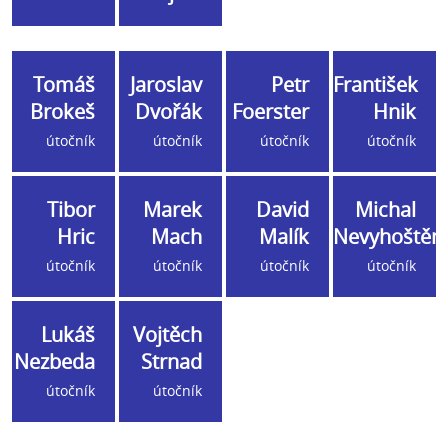
Tomáš
Jaroslav
Petr
František
Brokeš
Dvořák
Foerster
Hnik
útočník
útočník
útočník
útočník
Tibor
Marek
David
Michal
Hric
Mach
Malík
Nevyhoštěn
útočník
útočník
útočník
útočník
Lukáš
Vojtěch
Nezbeda
Strnad
útočník
útočník