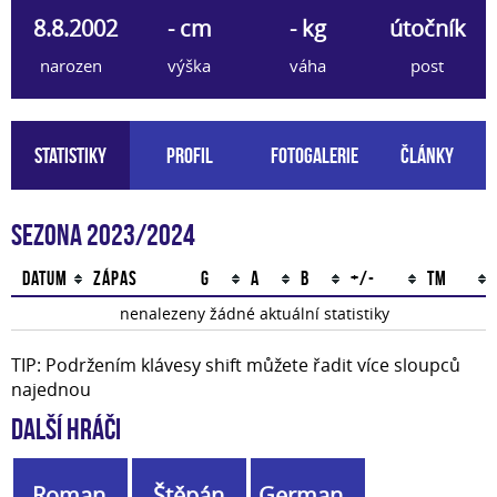
8.8.2002
- cm
- kg
útočník
narozen
výška
váha
post
Statistiky
Profil
Fotogalerie
Články
Sezona 2023/2024
Datum
Zápas
G
A
B
+/-
TM
nenalezeny žádné aktuální statistiky
TIP: Podržením klávesy shift můžete řadit více sloupců
najednou
Další hráči
Roman
Štěpán
German