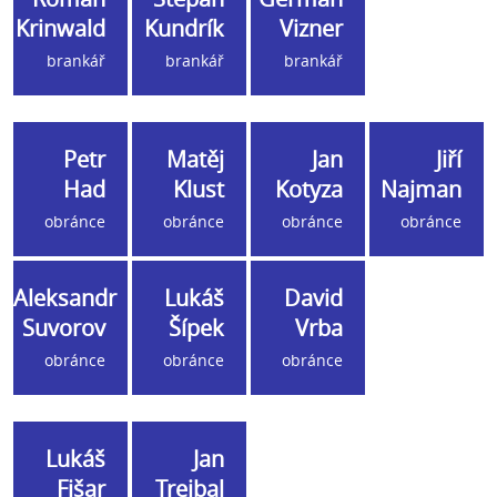
Krinwald
Kundrík
Vizner
brankář
brankář
brankář
Petr
Matěj
Jan
Jiří
Had
Klust
Kotyza
Najman
obránce
obránce
obránce
obránce
Aleksandr
Lukáš
David
Suvorov
Šípek
Vrba
obránce
obránce
obránce
Lukáš
Jan
Fišar
Trejbal